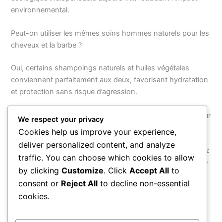
environnemental.
Peut-on utiliser les mêmes soins hommes naturels pour les
cheveux et la barbe ?
Oui, certains shampoings naturels et huiles végétales
conviennent parfaitement aux deux, favorisant hydratation
et protection sans risque d’agression.
Quels conseils pour débuter une routine soins naturels pour
We respect your privacy
les hommes ?
Cookies help us improve your experience,
deliver personalized content, and analyze
Commencez par déterminer votre type de peau, choisissez
traffic. You can choose which cookies to allow
des produits bio adaptés, intégrez un nettoyage doux, une
by clicking
Customize
. Click
Accept All
to
hydratation ciblée et soyez patient pour voir des résultats
consent or
Reject All
to decline non-essential
durables.
cookies.
PRÉCÉDENT