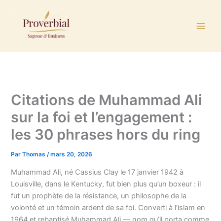
Aller
au
contenu
Citations de Muhammad Ali
sur la foi et l’engagement :
les 30 phrases hors du ring
Par
Thomas
/
mars 20, 2026
Muhammad Ali, né Cassius Clay le 17 janvier 1942 à
Louisville, dans le Kentucky, fut bien plus qu’un boxeur : il
fut un prophète de la résistance, un philosophe de la
volonté et un témoin ardent de sa foi. Converti à l’islam en
1964 et rebaptisé Muhammad Ali — nom qu’il porta comme