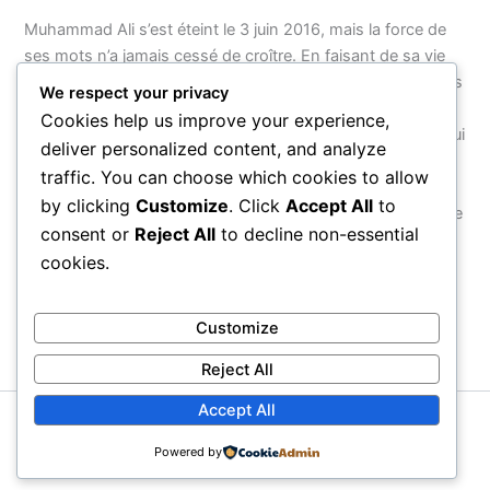
Muhammad Ali s’est éteint le 3 juin 2016, mais la force de
ses mots n’a jamais cessé de croître. En faisant de sa vie
entière — de son nom à ses combats, de sa foi à son refus
We respect your privacy
d’obéir à une guerre injuste — un acte de résistance
Cookies help us improve your experience,
cohérent, il a montré que le véritable courage n’est pas celui
deliver personalized content, and analyze
que l’on exerce dans une arène, mais celui que l’on
traffic. You can choose which cookies to allow
manifeste face au monde. Ses citations survivront parce
by clicking
Customize
. Click
Accept All
to
qu’elles ne parlent pas d’un homme : elles parlent de ce que
consent or
Reject All
to decline non-essential
chaque être humain peut choisir d’être.
cookies.
PRÉCÉDENT
SUIVANT
Customize
Reject All
Accept All
Copyright © 2026 Proverbial
Powered by