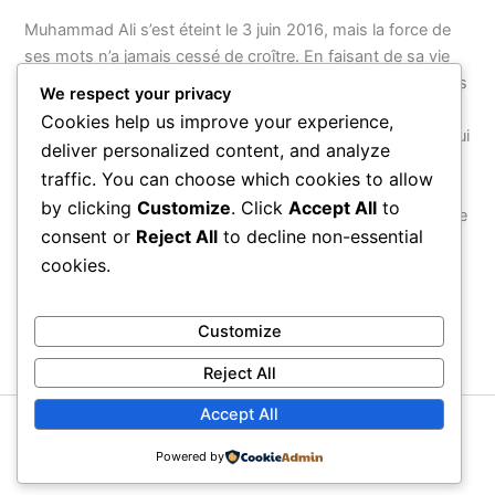
Muhammad Ali s’est éteint le 3 juin 2016, mais la force de
ses mots n’a jamais cessé de croître. En faisant de sa vie
entière — de son nom à ses combats, de sa foi à son refus
We respect your privacy
d’obéir à une guerre injuste — un acte de résistance
Cookies help us improve your experience,
cohérent, il a montré que le véritable courage n’est pas celui
deliver personalized content, and analyze
que l’on exerce dans une arène, mais celui que l’on
traffic. You can choose which cookies to allow
manifeste face au monde. Ses citations survivront parce
by clicking
Customize
. Click
Accept All
to
qu’elles ne parlent pas d’un homme : elles parlent de ce que
consent or
Reject All
to decline non-essential
chaque être humain peut choisir d’être.
cookies.
PRÉCÉDENT
SUIVANT
Customize
Reject All
Accept All
Copyright © 2026 Proverbial
Powered by