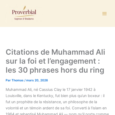
Aller
au
contenu
Citations de Muhammad Ali
sur la foi et l’engagement :
les 30 phrases hors du ring
Par
Thomas
/
mars 20, 2026
Muhammad Ali, né Cassius Clay le 17 janvier 1942 à
Louisville, dans le Kentucky, fut bien plus qu’un boxeur : il
fut un prophète de la résistance, un philosophe de la
volonté et un témoin ardent de sa foi. Converti à l’islam en
1964 et rebaptisé Muhammad Ali — nom qu’il porta comme