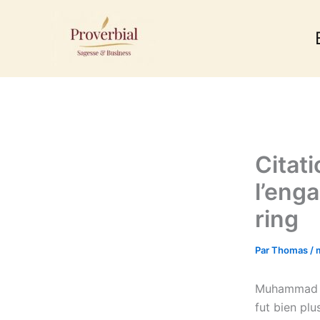
Aller
au
contenu
Citat
l’eng
ring
Par
Thomas
/
Muhammad Ali
fut bien plu