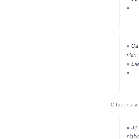
»
« Cas
n’en
« bie
»
Citations s
« Je
n’ab