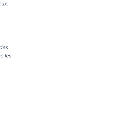
eux.
 des
e les