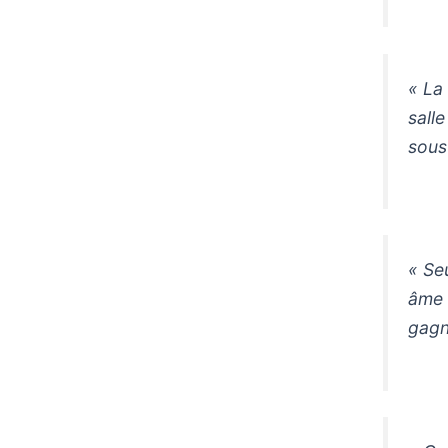
« La
sall
sous
« Se
âme 
gagn