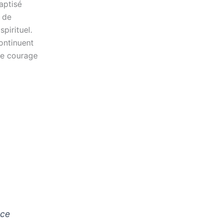
aptisé
 de
pirituel.
continuent
 le courage
 ce