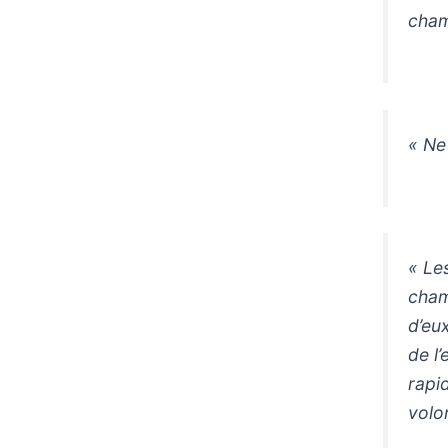
cham
« Ne
« Le
cham
d’eu
de l
rapid
volon