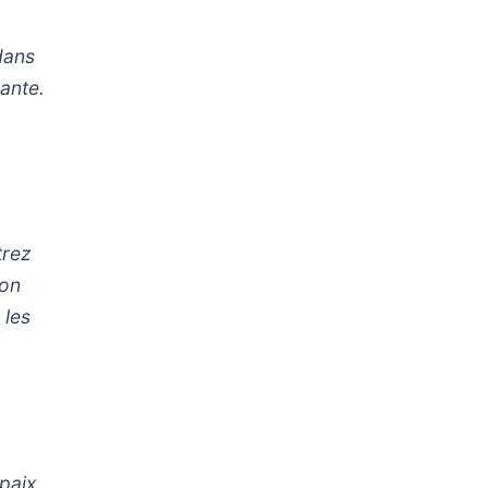
dans
hante.
trez
mon
 les
 paix.