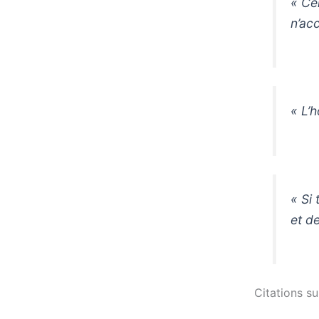
« Ce
n’acc
« L’
« Si
et de
Citations su