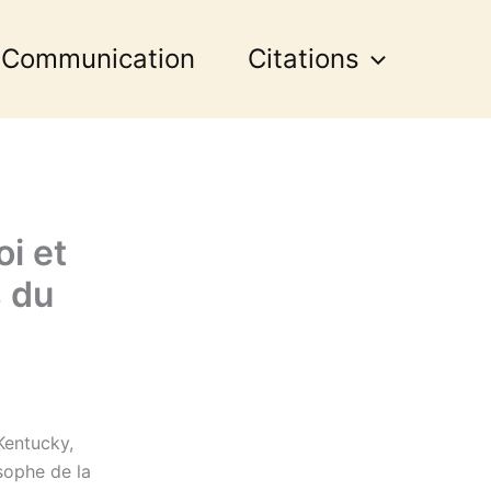
 Communication
Citations
i et
s du
Kentucky,
osophe de la