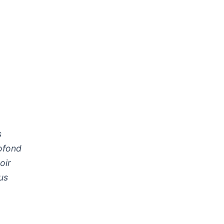
s
rofond
oir
us