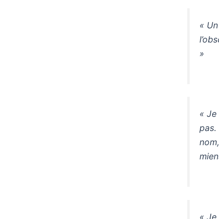
« Un
l’obs
»
« Je
pas.
nom, 
mien
« Je 