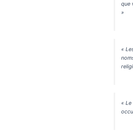
que 
»
« Les
noms
reli
« Le
occu