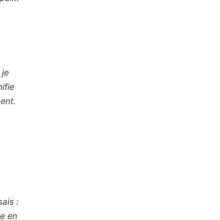
 je
ifie
sent.
ais :
ie en