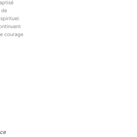
aptisé
 de
pirituel.
continuent
 le courage
 ce