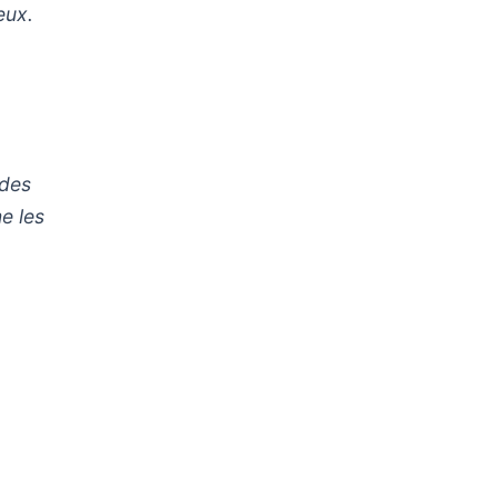
eux.
 des
e les