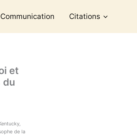
 Communication
Citations
i et
s du
Kentucky,
osophe de la