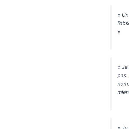
« Un
l’obs
»
« Je
pas.
nom, 
mien
« Je 