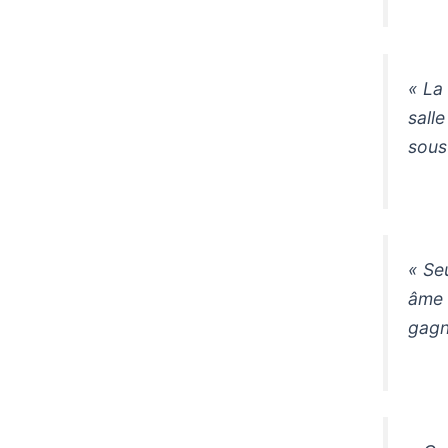
« La
sall
sous
« Se
âme 
gagn