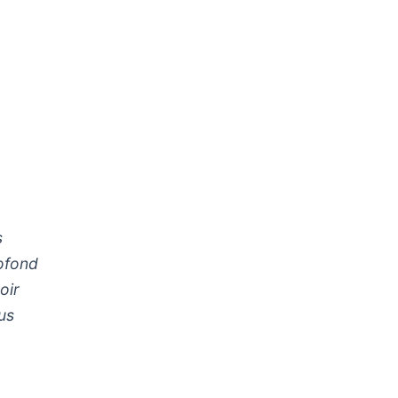
s
rofond
oir
us