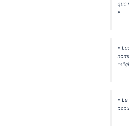
que 
»
« Les
noms
reli
« Le
occu