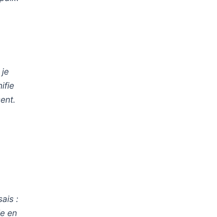
 je
ifie
sent.
ais :
ie en