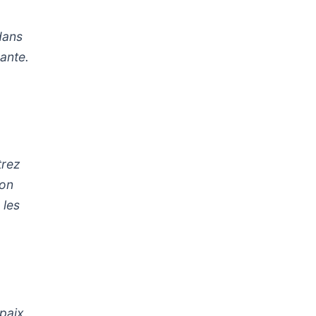
dans
hante.
trez
mon
 les
 paix.