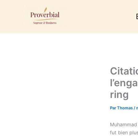
Aller
au
contenu
Citat
l’eng
ring
Par
Thomas
/
Muhammad Ali
fut bien plu