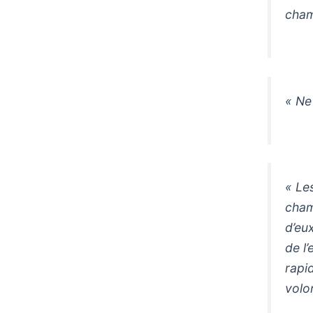
cham
« Ne
« Le
cham
d’eu
de l
rapid
volon