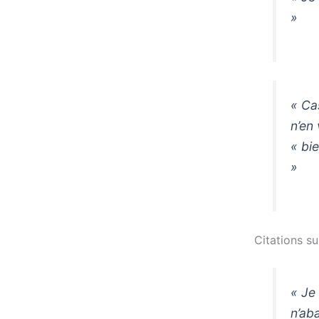
»
« Cas
n’en
« bie
»
Citations s
« Je
n’ab