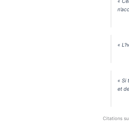
« Ce
n’acc
« L’
« Si
et de
Citations su