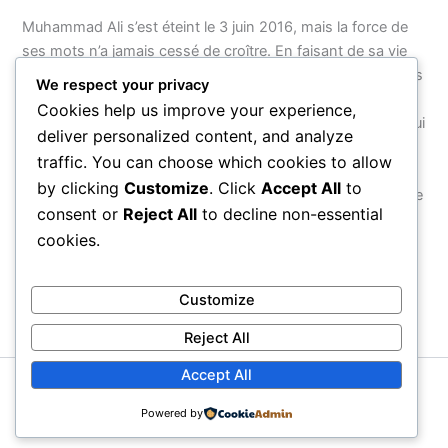
Muhammad Ali s’est éteint le 3 juin 2016, mais la force de
ses mots n’a jamais cessé de croître. En faisant de sa vie
entière — de son nom à ses combats, de sa foi à son refus
We respect your privacy
d’obéir à une guerre injuste — un acte de résistance
Cookies help us improve your experience,
cohérent, il a montré que le véritable courage n’est pas celui
deliver personalized content, and analyze
que l’on exerce dans une arène, mais celui que l’on
traffic. You can choose which cookies to allow
manifeste face au monde. Ses citations survivront parce
by clicking
Customize
. Click
Accept All
to
qu’elles ne parlent pas d’un homme : elles parlent de ce que
consent or
Reject All
to decline non-essential
chaque être humain peut choisir d’être.
cookies.
PRÉCÉDENT
SUIVANT
Customize
Reject All
Accept All
Copyright © 2026 Proverbial
Powered by