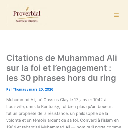
Aller
au
contenu
Citations de Muhammad Ali
sur la foi et l’engagement :
les 30 phrases hors du ring
Par
Thomas
/
mars 20, 2026
Muhammad Ali, né Cassius Clay le 17 janvier 1942 à
Louisville, dans le Kentucky, fut bien plus qu’un boxeur : il
fut un prophète de la résistance, un philosophe de la
volonté et un témoin ardent de sa foi. Converti à l’islam en
1964 et rebaptisé Muhammad Ali — nom qu’il porta comme