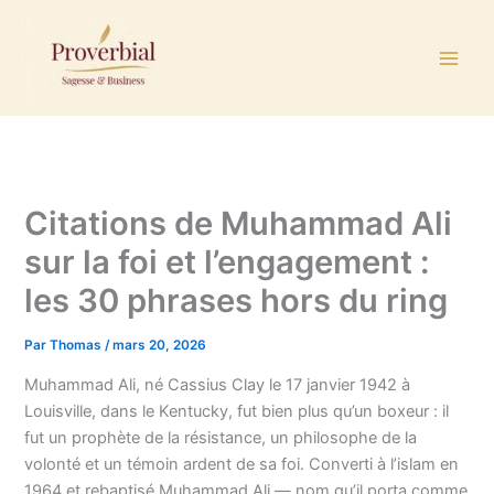
Aller
au
contenu
Citations de Muhammad Ali
sur la foi et l’engagement :
les 30 phrases hors du ring
Par
Thomas
/
mars 20, 2026
Muhammad Ali, né Cassius Clay le 17 janvier 1942 à
Louisville, dans le Kentucky, fut bien plus qu’un boxeur : il
fut un prophète de la résistance, un philosophe de la
volonté et un témoin ardent de sa foi. Converti à l’islam en
1964 et rebaptisé Muhammad Ali — nom qu’il porta comme