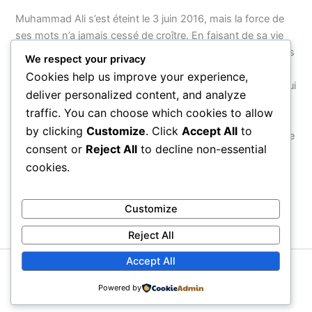
Muhammad Ali s’est éteint le 3 juin 2016, mais la force de
ses mots n’a jamais cessé de croître. En faisant de sa vie
entière — de son nom à ses combats, de sa foi à son refus
We respect your privacy
d’obéir à une guerre injuste — un acte de résistance
Cookies help us improve your experience,
cohérent, il a montré que le véritable courage n’est pas celui
deliver personalized content, and analyze
que l’on exerce dans une arène, mais celui que l’on
traffic. You can choose which cookies to allow
manifeste face au monde. Ses citations survivront parce
by clicking
Customize
. Click
Accept All
to
qu’elles ne parlent pas d’un homme : elles parlent de ce que
consent or
Reject All
to decline non-essential
chaque être humain peut choisir d’être.
cookies.
PRÉCÉDENT
SUIVANT
Customize
Reject All
Accept All
Copyright © 2026 Proverbial
Powered by