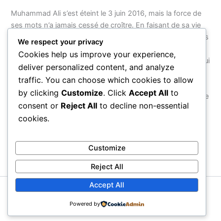
Muhammad Ali s’est éteint le 3 juin 2016, mais la force de
ses mots n’a jamais cessé de croître. En faisant de sa vie
entière — de son nom à ses combats, de sa foi à son refus
We respect your privacy
d’obéir à une guerre injuste — un acte de résistance
Cookies help us improve your experience,
cohérent, il a montré que le véritable courage n’est pas celui
deliver personalized content, and analyze
que l’on exerce dans une arène, mais celui que l’on
traffic. You can choose which cookies to allow
manifeste face au monde. Ses citations survivront parce
by clicking
Customize
. Click
Accept All
to
qu’elles ne parlent pas d’un homme : elles parlent de ce que
consent or
Reject All
to decline non-essential
chaque être humain peut choisir d’être.
cookies.
PRÉCÉDENT
SUIVANT
Customize
Reject All
Accept All
Copyright © 2026 Proverbial
Powered by