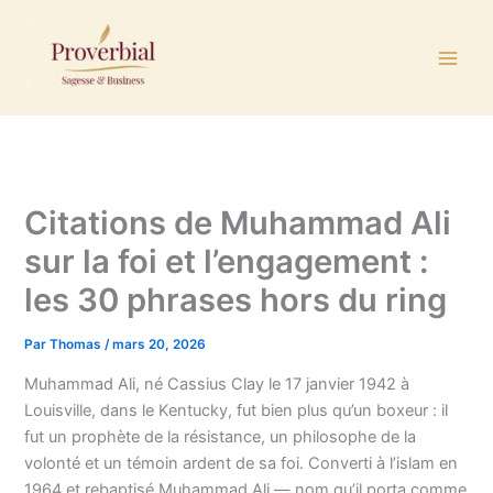
Aller
au
contenu
Citations de Muhammad Ali
sur la foi et l’engagement :
les 30 phrases hors du ring
Par
Thomas
/
mars 20, 2026
Muhammad Ali, né Cassius Clay le 17 janvier 1942 à
Louisville, dans le Kentucky, fut bien plus qu’un boxeur : il
fut un prophète de la résistance, un philosophe de la
volonté et un témoin ardent de sa foi. Converti à l’islam en
1964 et rebaptisé Muhammad Ali — nom qu’il porta comme