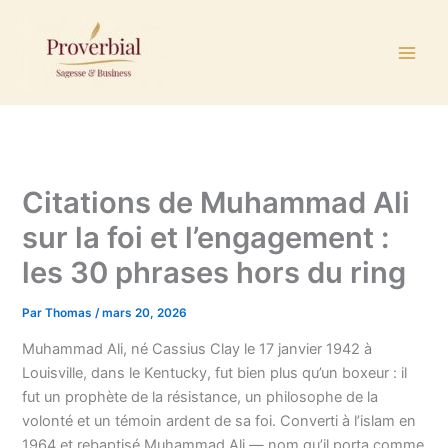
Aller
au
contenu
Citations de Muhammad Ali
sur la foi et l’engagement :
les 30 phrases hors du ring
Par
Thomas
/
mars 20, 2026
Muhammad Ali, né Cassius Clay le 17 janvier 1942 à
Louisville, dans le Kentucky, fut bien plus qu’un boxeur : il
fut un prophète de la résistance, un philosophe de la
volonté et un témoin ardent de sa foi. Converti à l’islam en
1964 et rebaptisé Muhammad Ali — nom qu’il porta comme