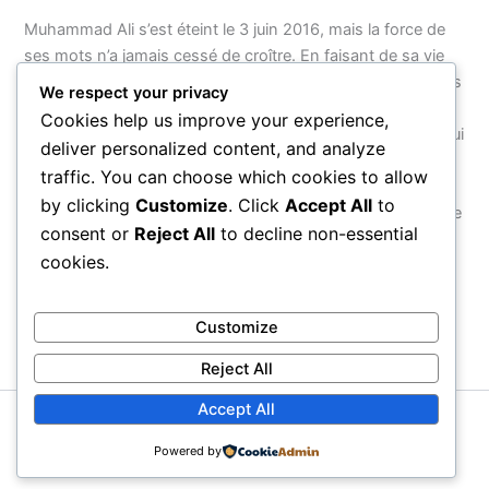
Muhammad Ali s’est éteint le 3 juin 2016, mais la force de
ses mots n’a jamais cessé de croître. En faisant de sa vie
entière — de son nom à ses combats, de sa foi à son refus
We respect your privacy
d’obéir à une guerre injuste — un acte de résistance
Cookies help us improve your experience,
cohérent, il a montré que le véritable courage n’est pas celui
deliver personalized content, and analyze
que l’on exerce dans une arène, mais celui que l’on
traffic. You can choose which cookies to allow
manifeste face au monde. Ses citations survivront parce
by clicking
Customize
. Click
Accept All
to
qu’elles ne parlent pas d’un homme : elles parlent de ce que
consent or
Reject All
to decline non-essential
chaque être humain peut choisir d’être.
cookies.
PRÉCÉDENT
SUIVANT
Customize
Reject All
Accept All
Copyright © 2026 Proverbial
Powered by