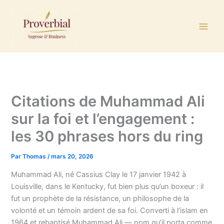
Aller
au
contenu
Citations de Muhammad Ali
sur la foi et l’engagement :
les 30 phrases hors du ring
Par
Thomas
/
mars 20, 2026
Muhammad Ali, né Cassius Clay le 17 janvier 1942 à
Louisville, dans le Kentucky, fut bien plus qu’un boxeur : il
fut un prophète de la résistance, un philosophe de la
volonté et un témoin ardent de sa foi. Converti à l’islam en
1964 et rebaptisé Muhammad Ali — nom qu’il porta comme