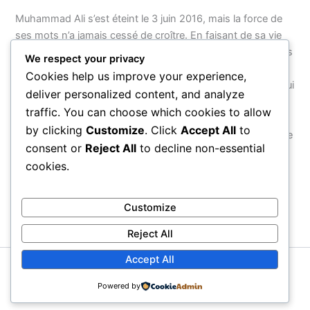
Muhammad Ali s’est éteint le 3 juin 2016, mais la force de
ses mots n’a jamais cessé de croître. En faisant de sa vie
entière — de son nom à ses combats, de sa foi à son refus
We respect your privacy
d’obéir à une guerre injuste — un acte de résistance
Cookies help us improve your experience,
cohérent, il a montré que le véritable courage n’est pas celui
deliver personalized content, and analyze
que l’on exerce dans une arène, mais celui que l’on
traffic. You can choose which cookies to allow
manifeste face au monde. Ses citations survivront parce
by clicking
Customize
. Click
Accept All
to
qu’elles ne parlent pas d’un homme : elles parlent de ce que
consent or
Reject All
to decline non-essential
chaque être humain peut choisir d’être.
cookies.
PRÉCÉDENT
SUIVANT
Customize
Reject All
Accept All
Copyright © 2026 Proverbial
Powered by