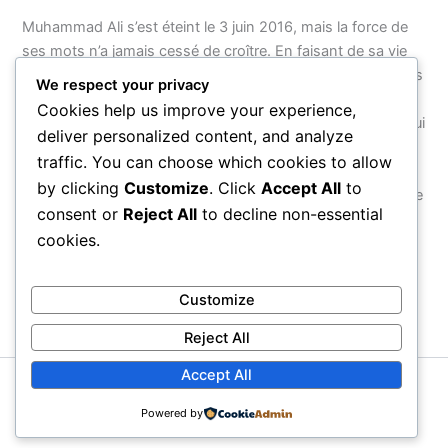
Muhammad Ali s’est éteint le 3 juin 2016, mais la force de
ses mots n’a jamais cessé de croître. En faisant de sa vie
entière — de son nom à ses combats, de sa foi à son refus
We respect your privacy
d’obéir à une guerre injuste — un acte de résistance
Cookies help us improve your experience,
cohérent, il a montré que le véritable courage n’est pas celui
deliver personalized content, and analyze
que l’on exerce dans une arène, mais celui que l’on
traffic. You can choose which cookies to allow
manifeste face au monde. Ses citations survivront parce
by clicking
Customize
. Click
Accept All
to
qu’elles ne parlent pas d’un homme : elles parlent de ce que
consent or
Reject All
to decline non-essential
chaque être humain peut choisir d’être.
cookies.
PRÉCÉDENT
SUIVANT
Customize
Reject All
Accept All
Copyright © 2026 Proverbial
Powered by