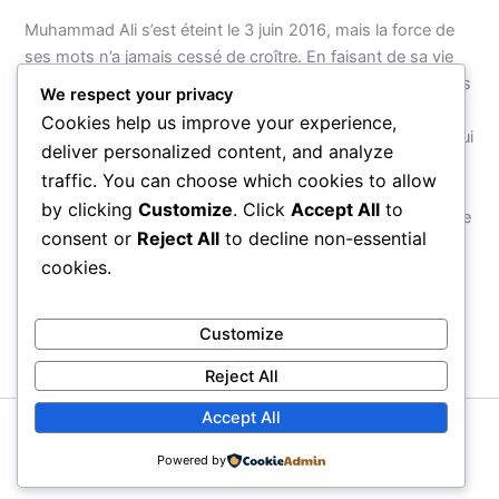
Muhammad Ali s’est éteint le 3 juin 2016, mais la force de
ses mots n’a jamais cessé de croître. En faisant de sa vie
entière — de son nom à ses combats, de sa foi à son refus
We respect your privacy
d’obéir à une guerre injuste — un acte de résistance
Cookies help us improve your experience,
cohérent, il a montré que le véritable courage n’est pas celui
deliver personalized content, and analyze
que l’on exerce dans une arène, mais celui que l’on
traffic. You can choose which cookies to allow
manifeste face au monde. Ses citations survivront parce
by clicking
Customize
. Click
Accept All
to
qu’elles ne parlent pas d’un homme : elles parlent de ce que
consent or
Reject All
to decline non-essential
chaque être humain peut choisir d’être.
cookies.
PRÉCÉDENT
SUIVANT
Customize
Reject All
Accept All
Copyright © 2026 Proverbial
Powered by