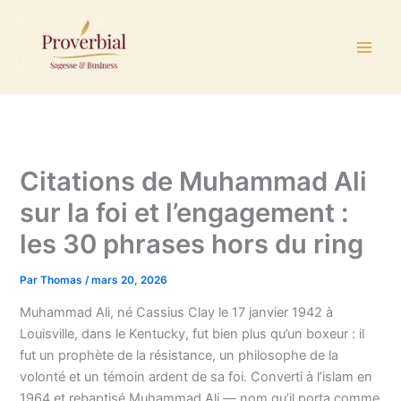
Aller
au
contenu
Citations de Muhammad Ali
sur la foi et l’engagement :
les 30 phrases hors du ring
Par
Thomas
/
mars 20, 2026
Muhammad Ali, né Cassius Clay le 17 janvier 1942 à
Louisville, dans le Kentucky, fut bien plus qu’un boxeur : il
fut un prophète de la résistance, un philosophe de la
volonté et un témoin ardent de sa foi. Converti à l’islam en
1964 et rebaptisé Muhammad Ali — nom qu’il porta comme