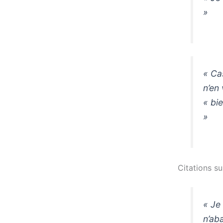
»
« Cas
n’en
« bie
»
Citations s
« Je
n’ab