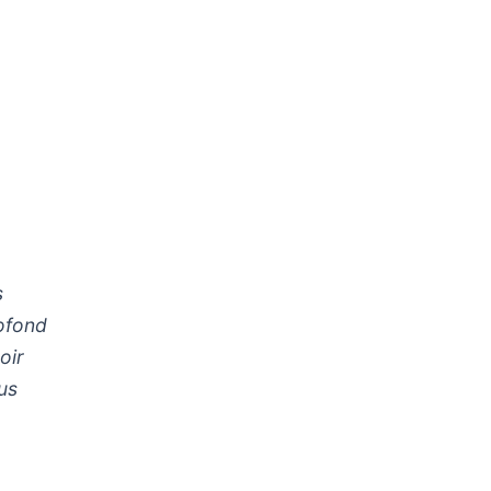
s
rofond
oir
us