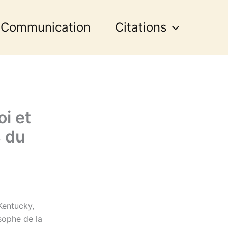
 Communication
Citations
i et
s du
Kentucky,
osophe de la