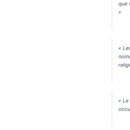
que 
»
« Les
noms
reli
« Le
occu