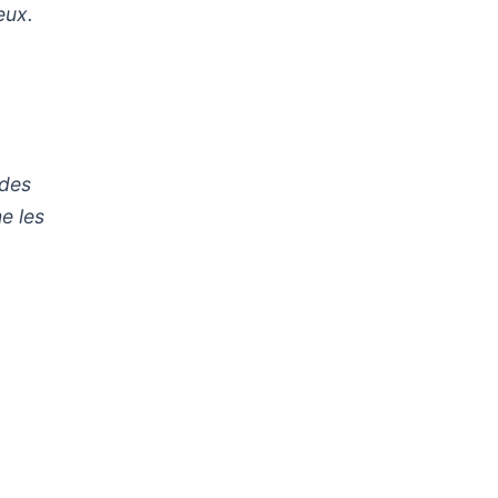
eux.
 des
e les