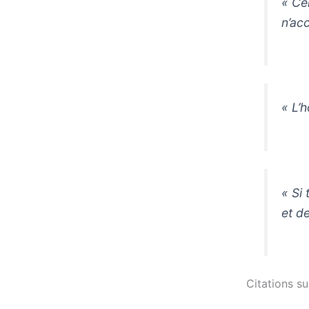
« Ce
n’acc
« L’
« Si
et de
Citations su