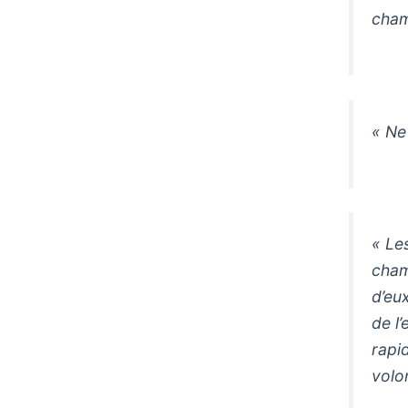
cham
« Ne
« Le
cham
d’eu
de l
rapid
volon