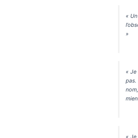
« Un
l’obs
»
« Je
pas.
nom, 
mien
« Je 