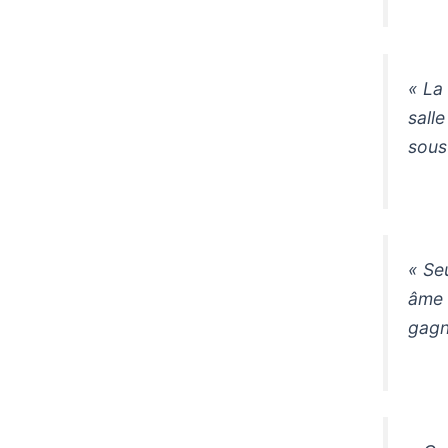
« La
sall
sous
« Se
âme 
gagn