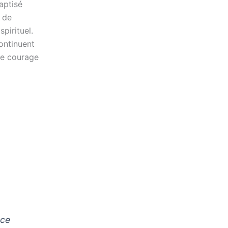
aptisé
 de
pirituel.
continuent
 le courage
 ce