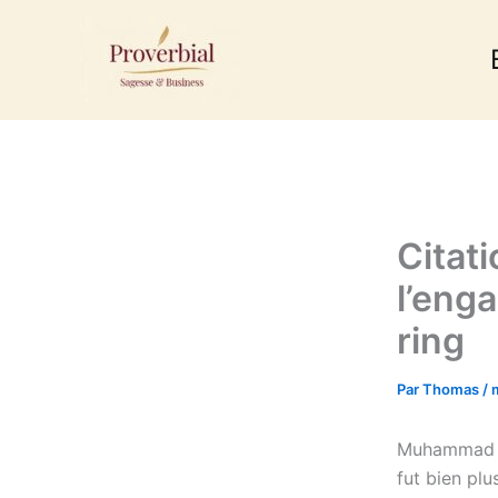
Aller
au
contenu
Citat
l’eng
ring
Par
Thomas
/
Muhammad Ali
fut bien plu