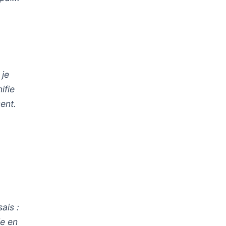
 je
ifie
sent.
ais :
ie en