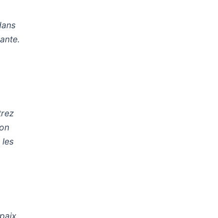
dans
hante.
trez
mon
 les
 paix.