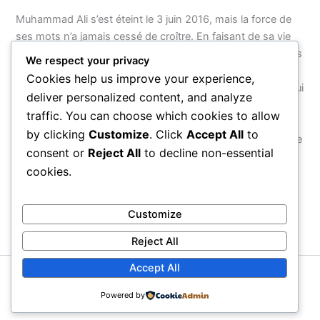
Muhammad Ali s’est éteint le 3 juin 2016, mais la force de
ses mots n’a jamais cessé de croître. En faisant de sa vie
entière — de son nom à ses combats, de sa foi à son refus
We respect your privacy
d’obéir à une guerre injuste — un acte de résistance
Cookies help us improve your experience,
cohérent, il a montré que le véritable courage n’est pas celui
deliver personalized content, and analyze
que l’on exerce dans une arène, mais celui que l’on
traffic. You can choose which cookies to allow
manifeste face au monde. Ses citations survivront parce
by clicking
Customize
. Click
Accept All
to
qu’elles ne parlent pas d’un homme : elles parlent de ce que
consent or
Reject All
to decline non-essential
chaque être humain peut choisir d’être.
cookies.
PRÉCÉDENT
SUIVANT
Customize
Reject All
Accept All
Copyright © 2026 Proverbial
Powered by