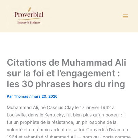
Aller
au
contenu
Citations de Muhammad Ali
sur la foi et l’engagement :
les 30 phrases hors du ring
Par
Thomas
/
mars 20, 2026
Muhammad Ali, né Cassius Clay le 17 janvier 1942 à
Louisville, dans le Kentucky, fut bien plus qu’un boxeur : il
fut un prophète de la résistance, un philosophe de la
volonté et un témoin ardent de sa foi. Converti à l’islam en
1964 et rebaptisé Muhammad Ali — nom qu’il porta comme